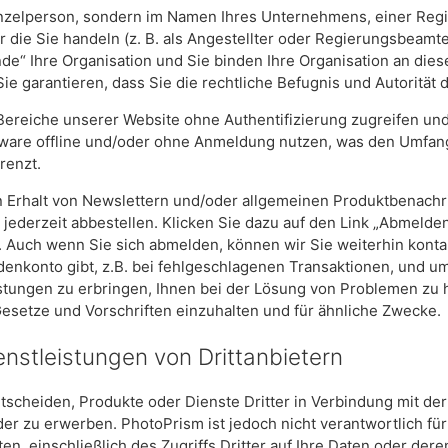
Einzelperson, sondern im Namen Ihres Unternehmens, einer Reg
r die Sie handeln (z. B. als Angestellter oder Regierungsbeamt
de“ Ihre Organisation und Sie binden Ihre Organisation an dies
 Sie garantieren, dass Sie die rechtliche Befugnis und Autorität
e Bereiche unserer Website ohne Authentifizierung zugreifen u
ware offline und/oder ohne Anmeldung nutzen, was den Umfang
renzt.
en Erhalt von Newslettern und/oder allgemeinen Produktbenach
jederzeit abbestellen. Klicken Sie dazu auf den Link „Abmelden
n. Auch wenn Sie sich abmelden, können wir Sie weiterhin kont
enkonto gibt, z.B. bei fehlgeschlagenen Transaktionen, und um
stungen zu erbringen, Ihnen bei der Lösung von Problemen zu 
esetze und Vorschriften einzuhalten und für ähnliche Zwecke.
nstleistungen von Drittanbietern
tscheiden, Produkte oder Dienste Dritter in Verbindung mit de
er zu erwerben. PhotoPrism ist jedoch nicht verantwortlich f
en, einschließlich des Zugriffs Dritter auf Ihre Daten oder de