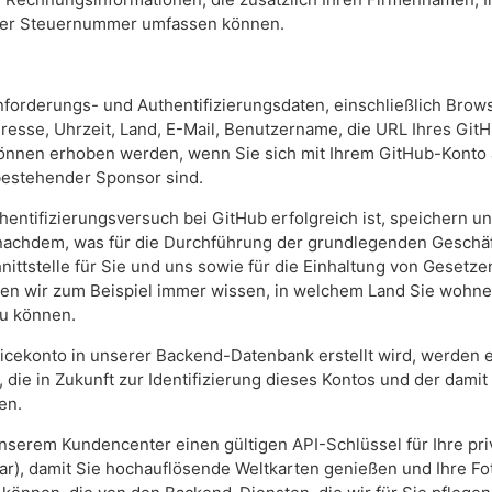
der Steuernummer umfassen können.
nforderungs- und Authentifizierungsdaten, einschließlich Brow
resse, Uhrzeit, Land, E-Mail, Benutzername, die URL Ihres GitH
önnen erhoben werden, wenn Sie sich mit Ihrem GitHub-Konto a
bestehender Sponsor sind.
hentifizierungsversuch bei GitHub erfolgreich ist, speichern u
nachdem, was für die Durchführung der grundlegenden Geschäf
ittstelle für Sie und uns sowie für die Einhaltung von Gesetze
ssen wir zum Beispiel immer wissen, in welchem Land Sie wohn
zu können.
icekonto in unserer Backend-Datenbank erstellt wird, werden 
, die in Zukunft zur Identifizierung dieses Kontos und der dam
en.
unserem Kundencenter einen gültigen API-Schlüssel für Ihre pr
bar), damit Sie hochauflösende Weltkarten genießen und Ihre F