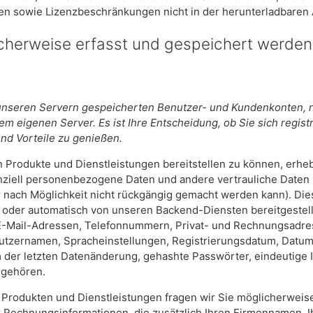
 sowie Lizenzbeschränkungen nicht in der herunterladbaren A
icherweise erfasst und gespeichert werden
uf unseren Servern gespeicherten Benutzer- und Kundenkonten, 
em eigenen Server. Es ist Ihre Entscheidung, ob Sie sich regis
und Vorteile zu genießen.
n Produkte und Dienstleistungen bereitstellen zu können, erh
nziell personenbezogene Daten und andere vertrauliche Daten 
 nach Möglichkeit nicht rückgängig gemacht werden kann). Di
 oder automatisch von unseren Backend-Diensten bereitgestel
 E-Mail-Adressen, Telefonnummern, Privat- und Rechnungsadre
utzernamen, Spracheinstellungen, Registrierungsdatum, Datum 
m der letzten Datenänderung, gehashte Passwörter, eindeutige 
 gehören.
en Produkten und Dienstleistungen fragen wir Sie möglicherwei
Rechnungsinformationen, die zusätzlich Ihren Firmennamen, I