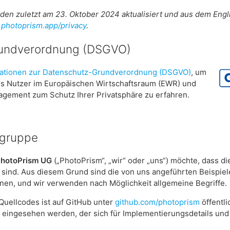
den zuletzt am 23. Oktober 2024 aktualisiert und aus dem Engl
r
photoprism.app/privacy
.
undverordnung (DSGVO)
mationen zur Datenschutz-Grundverordnung (DSGVO)
, um
ls Nutzer im Europäischen Wirtschaftsraum (EWR) und
agement zum Schutz Ihrer Privatsphäre zu erfahren.
lgruppe
hotoPrism UG
(„PhotoPrism“, „wir“ oder „uns“) möchte, dass di
ch sind. Aus diesem Grund sind die von uns angeführten Beispi
onen, und wir verwenden nach Möglichkeit allgemeine Begriffe.
 Quellcodes ist auf GitHub unter
github.com/photoprism
öffentl
m eingesehen werden, der sich für Implementierungsdetails un